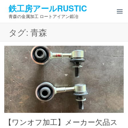
コ
鉄工房アールRUSTIC
ン
青森の金属加工 ロートアイアン鍛冶
テ
ン
タグ:
青森
ツ
へ
ス
キ
ッ
プ
【ワンオフ加工】メーカー欠品ス