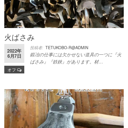
火ばさみ
投稿者:
TETUKOBO-R@ADMIN
2022年
鍛冶の仕事には欠かせない道具の一つに『火
6月7日
ばさみ』『鉄鋏』があります。材…
オフ