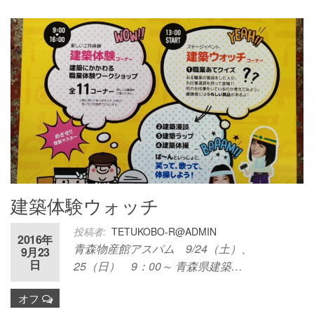
建築体験ウォッチ
投稿者:
TETUKOBO-R@ADMIN
2016年
青森物産館アスパム 9/24（土）、
9月23
日
25（日） 9：00～ 青森県建築…
オフ