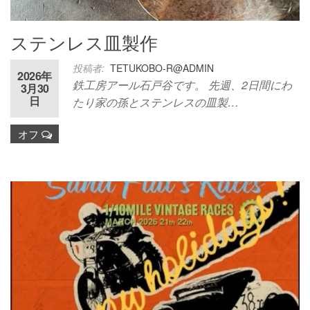
ステンレス皿製作
投稿者:
TETUKOBO-R@ADMIN
2026年
鉄工房アール石戸谷です。 先週、2日間にわ
3月30
日
たり家の孫とステンレスの皿製…
オフ