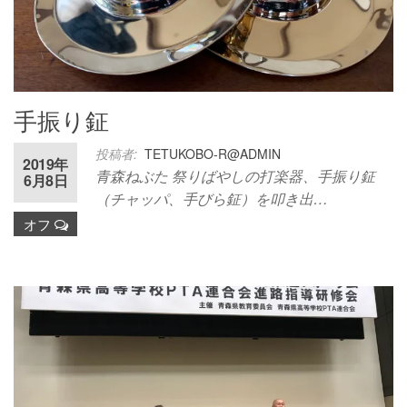
手振り鉦
投稿者:
TETUKOBO-R@ADMIN
2019年
青森ねぶた 祭りばやしの打楽器、手振り鉦
6月8日
（チャッパ、手びら鉦）を叩き出…
オフ