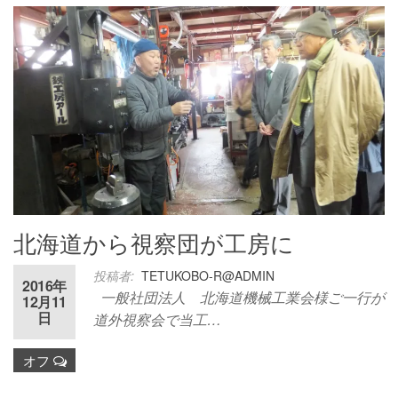
北海道から視察団が工房に
投稿者:
TETUKOBO-R@ADMIN
2016年
一般社団法人 北海道機械工業会様ご一行が
12月11
日
道外視察会で当工…
オフ