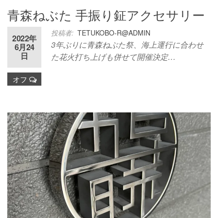
青森ねぶた 手振り鉦アクセサリー
投稿者:
TETUKOBO-R@ADMIN
2022年
3年ぶりに青森ねぶた祭、海上運行に合わせ
6月24
日
た花火打ち上げも併せて開催決定…
オフ