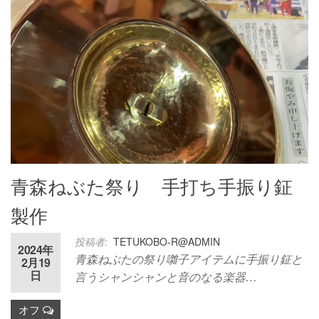
青森ねぶた祭り 手打ち手振り鉦
製作
投稿者:
TETUKOBO-R@ADMIN
2024年
青森ねぶたの祭り囃子アイテムに手振り鉦と
2月19
日
言うシャンシャンと音のなる楽器…
オフ