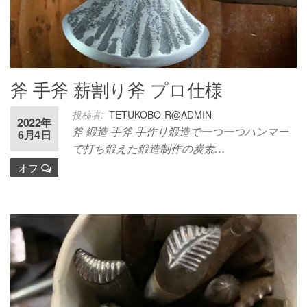
斧 手斧 薪割り斧 プロ仕様
投稿者:
TETUKOBO-R@ADMIN
2022年
斧 鍛造 手斧 手作り鍛造で一つ一つハンマー
6月4日
で打ち鍛えた鍛造制作の炭素…
オフ