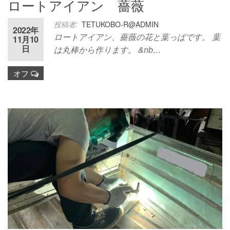
ロートアイアン 薔薇
投稿者:
TETUKOBO-R@ADMIN
2022年
ロートアイアン、薔薇の花と葉っぱです。 葉
11月10
日
は丸棒から作ります。 &nb…
オフ