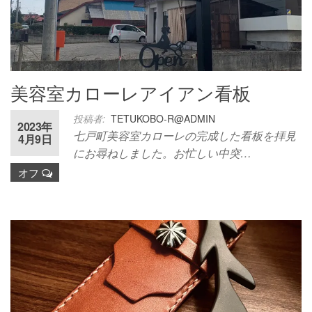
美容室カローレアイアン看板
投稿者:
TETUKOBO-R@ADMIN
2023年
七戸町美容室カローレの完成した看板を拝見
4月9日
にお尋ねしました。お忙しい中突…
オフ