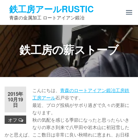
コ
鉄工房アールRUSTIC
ン
青森の金属加工 ロートアイアン鍛冶
テ
ン
ツ
へ
鉄工房の薪ストーブ
ス
キ
ッ
プ
こんにちは、
青森のロートアイアン鍛冶工房鉄
2015年
工房アール
石戸谷です。
10月19
日
最近、ブログ投稿がサボり過ぎで久々の更新に
なります。
オフ
秋の気配を感じる季節になったと思ったらいき
なりの寒さ到来で八甲田や岩木山に初冠雪した
かと思えば、ここ数日は非常に良い秋晴れに恵まれ、お日様