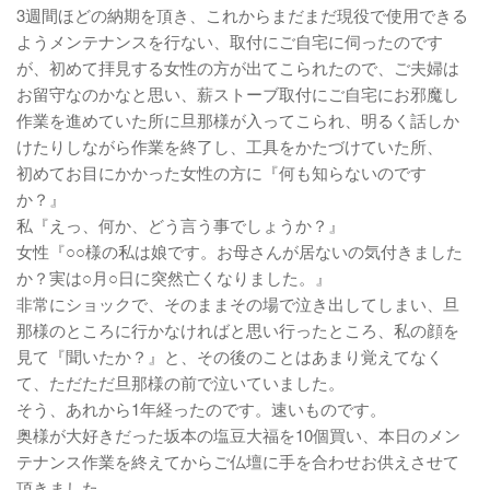
3週間ほどの納期を頂き、これからまだまだ現役で使用できる
ようメンテナンスを行ない、取付にご自宅に伺ったのです
が、初めて拝見する女性の方が出てこられたので、ご夫婦は
お留守なのかなと思い、薪ストーブ取付にご自宅にお邪魔し
作業を進めていた所に旦那様が入ってこられ、明るく話しか
けたりしながら作業を終了し、工具をかたづけていた所、
初めてお目にかかった女性の方に『何も知らないのです
か？』
私『えっ、何か、どう言う事でしょうか？』
女性『○○様の私は娘です。お母さんが居ないの気付きました
か？実は○月○日に突然亡くなりました。』
非常にショックで、そのままその場で泣き出してしまい、旦
那様のところに行かなければと思い行ったところ、私の顔を
見て『聞いたか？』と、その後のことはあまり覚えてなく
て、ただただ旦那様の前で泣いていました。
そう、あれから1年経ったのです。速いものです。
奥様が大好きだった坂本の塩豆大福を10個買い、本日のメン
テナンス作業を終えてからご仏壇に手を合わせお供えさせて
頂きました。