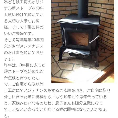
私ども鉄工房のオリジ
ナル薪ストーブを10年
も使い続けて頂いてい
る大切な大事なお客
様、そして非常に仲の
いいご夫婦です。
そして毎年毎年10年間
欠かさずメンテナンス
のお仕事を頂いており
ます。
昨年は、9年目に入った
薪ストーブを始めて総
合点検と言うかたち
で、ご自宅から取り外
し工房にてメンテナンスをするご依頼を頂き、ご自宅に取り
外しに言った際に奥様から『もう10年近く毎年合っている
と、家族みたいなものだね。息子さんも随分立派になっ
て。』などど言っていただける程の間柄になったんだなぁ
と。