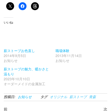
いいね:
薪ストーブお色直し
職場体験
2014年9月5日
2013年11月14日
お知らせ
お知らせ
薪ストーブの魅力、暖かさと
温もり
2023年10月10日
オーダーメイドの金属加工
投稿日:
お知らせ
タグ
オリジナル
薪ストーブ
青森
投
過
次
前
次