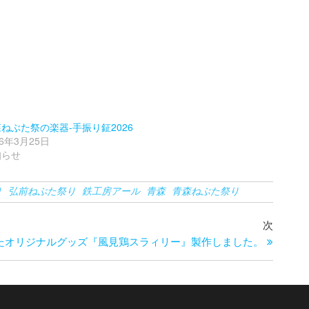
ねぶた祭の楽器-手振り鉦2026
26年3月25日
知らせ
り
弘前ねぷた祭り
鉄工房アール
青森
青森ねぶた祭り
次
次
の
たオリジナルグッズ『風見鶏スラィリー』製作しました。
投
稿