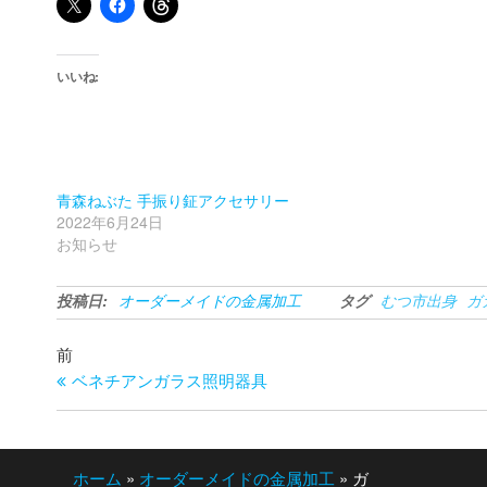
いいね:
青森ねぶた 手振り鉦アクセサリー
2022年6月24日
お知らせ
投稿日:
オーダーメイドの金属加工
タグ
むつ市出身
ガ
投
過
前
去
ベネチアンガラス照明器具
稿
の
ナ
投
ビ
稿
ホーム
»
オーダーメイドの金属加工
»
ガ