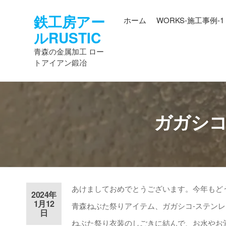
コ
鉄工房アー
ン
ホーム
WORKS-施工事例-1
テ
ルRUSTIC
ン
青森の金属加工 ロー
ツ
トアイアン鍛冶
へ
ス
キ
ッ
ガガシコ
プ
あけましておめでとうございます。今年もど
2024年
1月12
青森ねぶた祭りアイテム、ガガシコ-ステン
日
ねぶた祭り衣装のしごきに結んで、お水やお