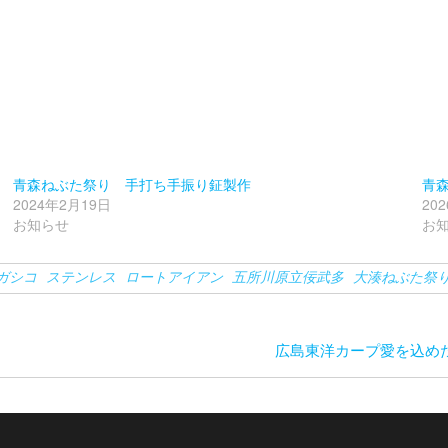
青森ねぶた祭り 手打ち手振り鉦製作
青森
2024年2月19日
20
お知らせ
お
ガシコ
ステンレス
ロートアイアン
五所川原立佞武多
大湊ねぶた祭
広島東洋カープ愛を込め