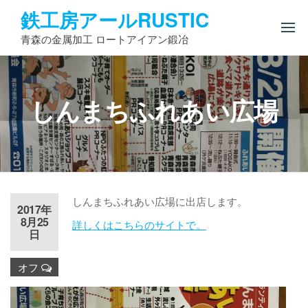
コ
鉄工房アールRUSTIC
ン
青森の金属加工 ロートアイアン鍛冶
テ
ン
ツ
へ
しんまちふれあい広場
ス
キ
ッ
プ
しんまちふれあい広場に出店します。
2017年
8月25
詳しくはこちらのサイトで。
日
オフ