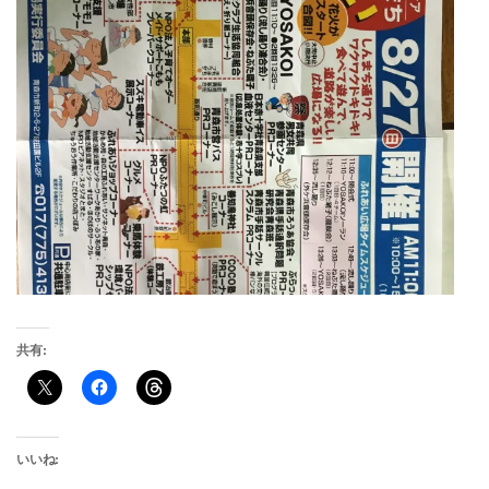
共有:
いいね: