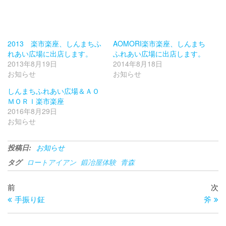
2013 楽市楽座、しんまちふ
AOMORI楽市楽座、しんまち
れあい広場に出店します。
ふれあい広場に出店します。
2013年8月19日
2014年8月18日
お知らせ
お知らせ
しんまちふれあい広場＆ＡＯ
ＭＯＲＩ楽市楽座
2016年8月29日
お知らせ
投稿日:
お知らせ
タグ
ロートアイアン
鍛冶屋体験
青森
投
過
次
前
次
去
の
手振り鉦
斧
稿
の
投
ナ
投
稿