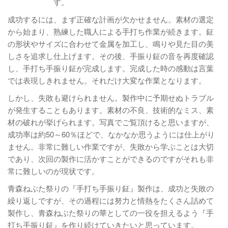
す。
成功するには、まず正確な計画が欠かせません。素材の選定
から始まり、熟練した職人による手打ち作業が続きます。鉦
の形状やサイズに合わせて金属を加工し、鳴りや見た目の美
しさを追求し仕上げます。その後、手振り鉦の音を再度確認
し、手打ち手振り鉦が完成します。完成した時の感動は言葉
では表現しきれません。それだけ大変な作業となります。
しかし、失敗も避けられません。製作中に予期せぬトラブル
が発生することもあります。素材の不良、技術的なミス、素
材の破れが挙げられます。写真でご覧頂けると思いますが、
成功率は約50～60％ほどで、なかなか思うようには仕上がり
ません。非常に難しい作業ですが、失敗から学ぶことは大切
であり、次回の製作に活かすことができるのですがそれも非
常に難しいのが現状です。
青森ねぶた祭りの『手打ち手振り鉦』製作は、成功と失敗の
繰り返しですが、その過程には努力と情熱をたくさん詰めて
製作し、青森ねぶた祭りの華としての一役を担えるよう『手
打ち手振り鉦』を作り続けていきたいと思っています。