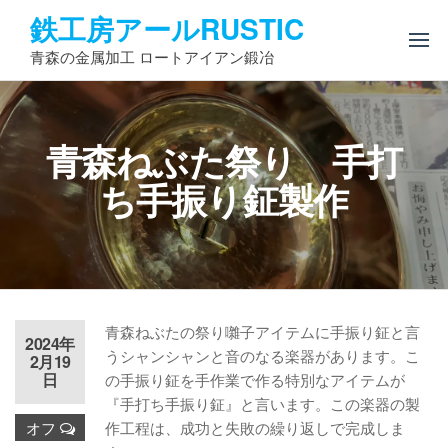
コ
鉄工房アールRUSTIC
ン
青森の金属加工 ロートアイアン鍛冶
テ
ン
ツ
へ
青森ねぶた祭り 手打
ス
キ
ち手振り鉦製作
ッ
プ
青森ねぶたの祭り囃子アイテムに手振り鉦と言
2024年
うシャンシャンと音のなる楽器があります。こ
2月19
日
の手振り鉦を手作業で作る特別なアイテムが
『手打ち手振り鉦』と言います。この楽器の製
オフ
作工程は、成功と失敗の繰り返しで完成しま