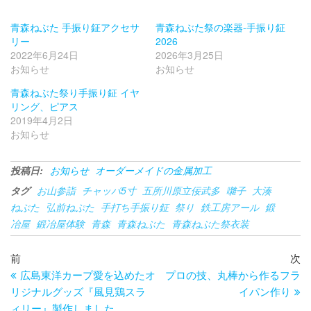
青森ねぶた 手振り鉦アクセサ
青森ねぶた祭の楽器-手振り鉦
リー
2026
2022年6月24日
2026年3月25日
お知らせ
お知らせ
青森ねぶた祭り手振り鉦 イヤ
リング、ピアス
2019年4月2日
お知らせ
投稿日:
お知らせ
オーダーメイドの金属加工
タグ
お山参詣
チャッパ5寸
五所川原立佞武多
囃子
大湊
ねぶた
弘前ねぷた
手打ち手振り鉦
祭り
鉄工房アール
鍛
冶屋
鍛冶屋体験
青森
青森ねぶた
青森ねぶた祭衣装
投
過
次
前
次
去
の
広島東洋カープ愛を込めたオ
プロの技、丸棒から作るフラ
稿
の
投
リジナルグッズ『風見鶏スラ
イパン作り
ナ
投
稿
ィリー』製作しました。