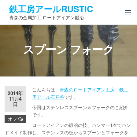
コ
鉄工房アールRUSTIC
ン
青森の金属加工 ロートアイアン鍛冶
テ
ン
ツ
へ
スプーン フォーク
ス
キ
ッ
プ
こんんちは、
青森のロートアイアン工房 鉄工
2014年
房アール石戸谷
です。
11月4
日
今回はステンレススプーン＆フォークのご紹介
です。
オフ
ロートアイアンの鍛冶の技、ハンマー1本でハン
ドメイド制作し、ステンレスの板からスプーンとフォークを