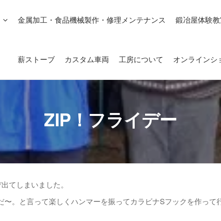
金属加工・食品機械製作・修理メンテナンス
鍛冶屋体験教
薪ストーブ
カスタム車両
工房について
オンラインシ
ZIP！フライデー
デ出てしまいました。
だ〜。と言って楽しくハンマーを振ってカラビナSフックを作って