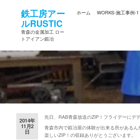
コ
鉄工房アー
ン
ホーム
WORKS-施工事例-1
テ
ルRUSTIC
ン
青森の金属加工 ロー
ツ
トアイアン鍛冶
へ
ス
キ
ッ
プ
先日、RAB青森放送のZIP！フライデーにデ
2014年
11月2
青森市内で鍛冶屋の体験が出来る所があるん
日
楽しいZIP！の収録ありがとうございます。