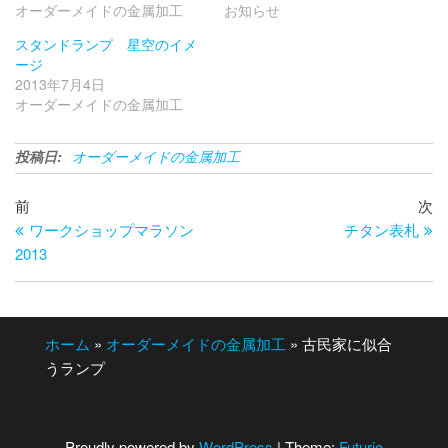
オーダーメイドの金属加工
お知らせ
スタンドランプ 星空のイメ
ージ
2013年7月4日
オーダーメイドの金属加工
投稿日:
オーダーメイドの金属加工
投
過
次
前
次
去
の
ワークショップマラソン
チタン表札
稿
の
投
2013
ナ
投
稿
ビ
稿
ゲ
ホーム
»
オーダーメイドの金属加工
»
古民家に似合
ー
うランプ
シ
ョ
Proudly powered by
WordPress
|
Theme:
Futurio