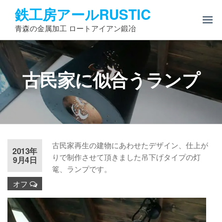
コ
鉄工房アールRUSTIC
ン
青森の金属加工 ロートアイアン鍛冶
テ
ン
ツ
へ
古民家に似合うランプ
ス
キ
ッ
プ
古民家再生の建物にあわせたデザイン、仕上が
2013年
りで制作させて頂きました吊下げタイプの灯
9月4日
篭、ランプです。
オフ