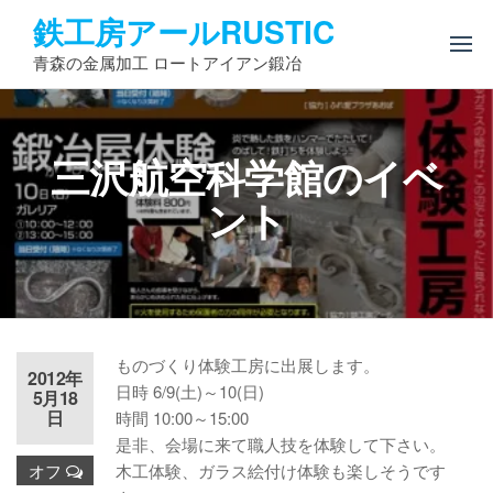
コ
鉄工房アールRUSTIC
ン
青森の金属加工 ロートアイアン鍛冶
テ
ン
ツ
へ
三沢航空科学館のイベ
ス
キ
ント
ッ
プ
ものづくり体験工房に出展します。
2012年
日時 6/9(土)～10(日)
5月18
日
時間 10:00～15:00
是非、会場に来て職人技を体験して下さい。
オフ
木工体験、ガラス絵付け体験も楽しそうです