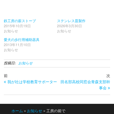
鉄工房の薪ストーブ
ステンレス皿製作
2015年10月19日
2026年3月30日
お知らせ
お知らせ
愛犬の歩行用補助器具
2013年11月10日
お知らせ
投稿日:
お知らせ
投
過
次
前
次
去
の
我が社は学校教育サポーター
田名部高校同窓会青森支部幹
稿
の
投
事会
ナ
投
稿
ビ
稿
ゲ
ホーム
»
お知らせ
»
工房の前で