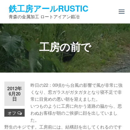
コ
鉄工房アールRUSTIC
ン
青森の金属加工 ロートアイアン鍛冶
テ
ン
ツ
へ
工房の前で
ス
キ
ッ
プ
昨日の22：00頃から台風の影響で風が非常に強
2012年
くなり、窓ガラスがガタガタとなり寝不足で非
6月20
日
常に目覚めの悪い朝を迎えました。
いつものように工房に向かう道路の脇から、思
オフ
わぬお客様が朝のご挨拶に顔を出していまし
た。
野生のキジです。工房前には、結構顔を出してくれるのです