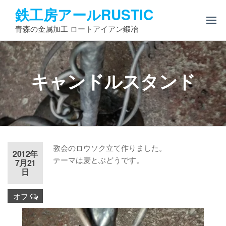
コ
鉄工房アールRUSTIC
ン
青森の金属加工 ロートアイアン鍛冶
テ
ン
ツ
へ
キャンドルスタンド
ス
キ
ッ
プ
教会のロウソク立て作りました。
2012年
テーマは麦とぶどうです。
7月21
日
オフ