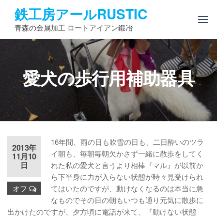
コ
鉄工房アールRUSTIC
ン
青森の金属加工 ロートアイアン鍛冶
テ
ン
ツ
へ
愛犬の歩行用補助器具
ス
キ
ッ
プ
16年間、雨の日も吹雪の日も、二日酔いのツラ
2013年
イ朝も、毎朝毎朝欠かさず一緒に散歩をしてく
11月10
日
れた私の愛犬と言うより相棒『マル』が以前か
ら下半身に力が入らない状態が時々見受けられ
オフ
てはいたのですが、動けなくなるのは本当に急
なものでその日の朝もいつも通り元気に散歩に
出かけたのですが、夕方頃に電話が来て、『動けない状態