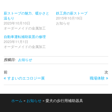
薪ストーブの魅力、暖かさと
鉄工房の薪ストーブ
温もり
2015年10月19日
2023年10月10日
お知らせ
オーダーメイドの金属加工
自動車運転補助装置の修理
2023年11月1日
オーダーメイドの金属加工
投稿日:
お知らせ
投
過
次
前
次
去
の
すまいのエコロジー展
職場体験
稿
の
投
ナ
投
稿
ビ
稿
ホーム
»
お知らせ
»
愛犬の歩行用補助器具
ゲ