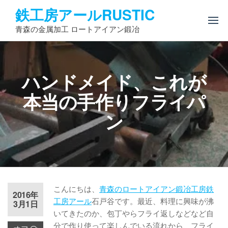
コ
鉄工房アールRUSTIC
ン
青森の金属加工 ロートアイアン鍛冶
テ
ン
ツ
へ
ハンドメイド、これが
ス
キ
本当の手作りフライパ
ッ
ン
プ
こんにちは、
青森のロートアイアン鍛冶工房鉄
2016年
工房アール
石戸谷です。最近、料理に興味が沸
3月1日
いてきたのか、包丁やらフライ返しなどなど自
分で作り使って楽しんでいる流れから、フライ