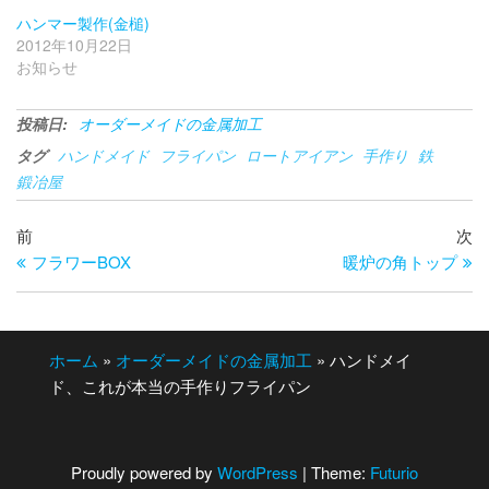
ハンマー製作(金槌)
2012年10月22日
お知らせ
投稿日:
オーダーメイドの金属加工
タグ
ハンドメイド
フライパン
ロートアイアン
手作り
鉄
鍛冶屋
投
過
次
前
次
去
の
フラワーBOX
暖炉の角トップ
稿
の
投
ナ
投
稿
ビ
稿
ホーム
»
オーダーメイドの金属加工
»
ハンドメイ
ゲ
ド、これが本当の手作りフライパン
ー
シ
Proudly powered by
WordPress
|
Theme:
Futurio