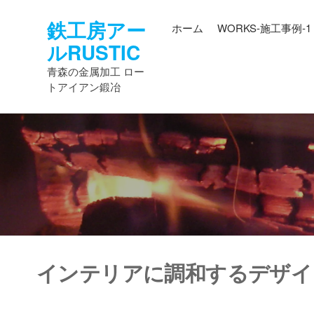
コ
鉄工房アー
ン
ホーム
WORKS-施工事例-1
テ
ルRUSTIC
ン
青森の金属加工 ロー
ツ
トアイアン鍛冶
へ
ス
キ
ッ
プ
インテリアに調和するデザイ