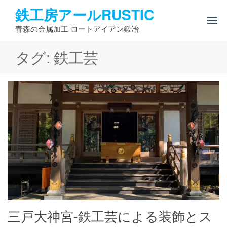
コ
鉄工房アールRUSTIC
ン
青森の金属加工 ロートアイアン鍛冶
テ
ン
タグ:
鉄工芸
ツ
へ
ス
キ
ッ
プ
三戸大神宮-鉄工芸による装飾とス