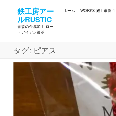
コ
鉄工房アー
ン
ホーム
WORKS-施工事例-1
テ
ルRUSTIC
ン
青森の金属加工 ロー
ツ
トアイアン鍛冶
へ
ス
キ
タグ:
ピアス
ッ
プ