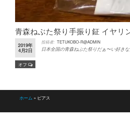
青森ねぶた祭り手振り鉦 イヤリ
投稿者:
TETUKOBO-R@ADMIN
2019年
日本全国の青森ねぶた祭りだぁ〜い好きな
4月2日
オフ
ホーム
»
ピアス