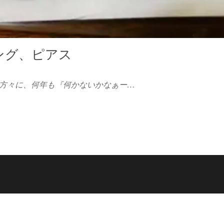
ング、ピアス
方々に、何年も『何かないかなぁー…
Proudly powered by
WordPress
|
Theme:
Futurio