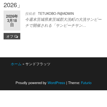
2026」
投稿者:
TETUKOBO-R@ADMIN
2026年
今週末茨城県東茨城郡大洗町の大洗サンビー
3月18
日
チで開催される「サンビーチサン…
オフ
ホーム
»
サンドフラッツ
Proudly powered by
WordPress
|
Theme:
Futurio