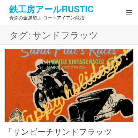
コ
鉄工房アールRUSTIC
ン
青森の金属加工 ロートアイアン鍛冶
テ
ン
タグ:
サンドフラッツ
ツ
へ
ス
キ
ッ
プ
「サンビーチサンドフラッツ